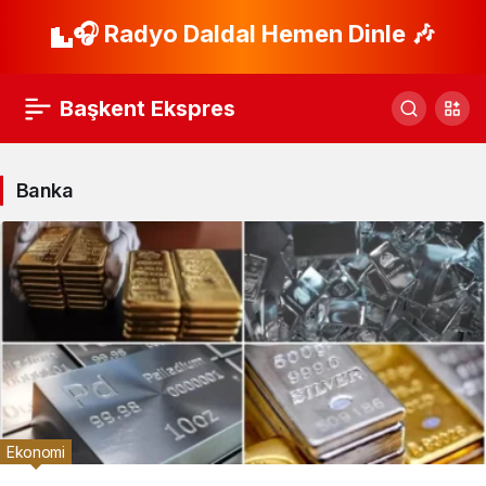
🎧 Radyo Daldal Hemen Dinle 🎶
Başkent Ekspres
Banka
Ekonomi