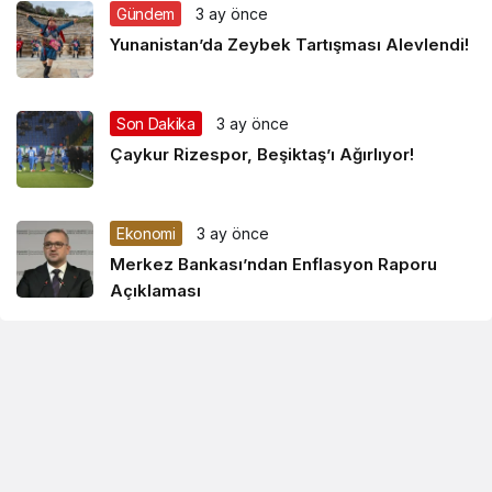
Gündem
3 ay önce
Yunanistan’da Zeybek Tartışması Alevlendi!
Son Dakika
3 ay önce
Çaykur Rizespor, Beşiktaş’ı Ağırlıyor!
Ekonomi
3 ay önce
Merkez Bankası’ndan Enflasyon Raporu
Açıklaması