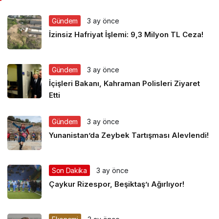
Gündem
3 ay önce
İzinsiz Hafriyat İşlemi: 9,3 Milyon TL Ceza!
Gündem
3 ay önce
İçişleri Bakanı, Kahraman Polisleri Ziyaret
Etti
Gündem
3 ay önce
Yunanistan’da Zeybek Tartışması Alevlendi!
Son Dakika
3 ay önce
Çaykur Rizespor, Beşiktaş’ı Ağırlıyor!