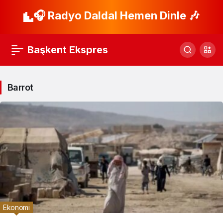
🎧 Radyo Daldal Hemen Dinle 🎶
Başkent Ekspres
Barrot
Ekonomi