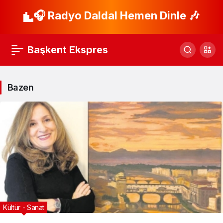
🎧 Radyo Daldal Hemen Dinle 🎶
Başkent Ekspres
Bazen
Kültür - Sanat