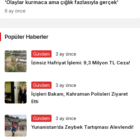
‘Olaylar kurmaca ama çığlık fazlasıyla gerçek’
6 ay önce
Popüler Haberler
Gündem
3 ay önce
İzinsiz Hafriyat İşlemi: 9,3 Milyon TL Ceza!
Gündem
3 ay önce
İçişleri Bakanı, Kahraman Polisleri Ziyaret
Etti
Gündem
3 ay önce
Yunanistan’da Zeybek Tartışması Alevlendi!