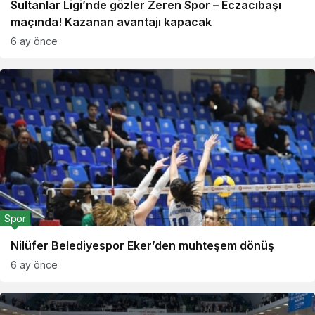
Sultanlar Ligi’nde gözler Zeren Spor – Eczacıbaşı
maçında! Kazanan avantajı kapacak
6 ay önce
Spor
Nilüfer Belediyespor Eker’den muhteşem dönüş
6 ay önce