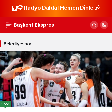
🎧 Radyo Daldal Hemen Dinle 🎶
Başkent Ekspres
Belediyespor
Spor