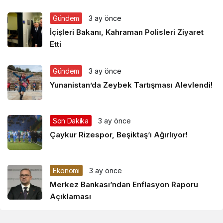
Gündem
3 ay önce
İçişleri Bakanı, Kahraman Polisleri Ziyaret
Etti
Gündem
3 ay önce
Yunanistan’da Zeybek Tartışması Alevlendi!
Son Dakika
3 ay önce
Çaykur Rizespor, Beşiktaş’ı Ağırlıyor!
Ekonomi
3 ay önce
Merkez Bankası’ndan Enflasyon Raporu
Açıklaması