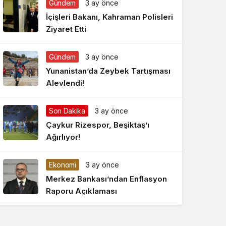
Gündem
3 ay önce
Gece Modu
Gece modunu seçin.
İçişleri Bakanı, Kahraman Polisleri
Ziyaret Etti
Sistem Modu
Sistem modunu seçin.
Gündem
3 ay önce
Yunanistan’da Zeybek Tartışması
Alevlendi!
Son Dakika
3 ay önce
Çaykur Rizespor, Beşiktaş’ı
Ağırlıyor!
Ekonomi
3 ay önce
Merkez Bankası’ndan Enflasyon
Raporu Açıklaması