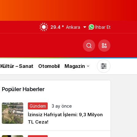
29.4 °
Ankara
İhbar Et
Kültür – Sanat
Otomobil
Magazin
Popüler Haberler
Gündem
3 ay önce
Gündüz Modu
İzinsiz Hafriyat İşlemi: 9,3 Milyon
Gündüz modunu seçin.
TL Ceza!