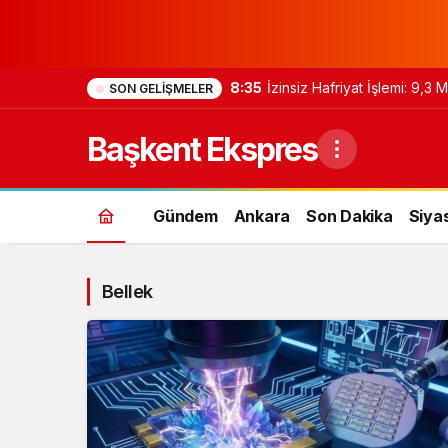
8:35
İzinsiz Hafriyat İşlemi: 9,3
SON GELIŞMELER
Başkent Ekspres
Gündem
Ankara
Son Dakika
Siya
Bellek