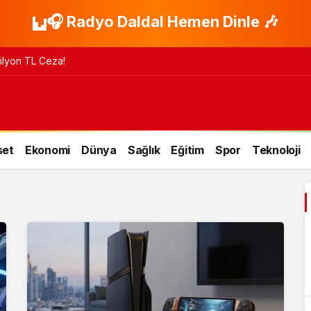
🎧 Radyo Daldal Hemen Dinle 🎶
 Milyon TL Ceza!
set
Ekonomi
Dünya
Sağlık
Eğitim
Spor
Teknoloji