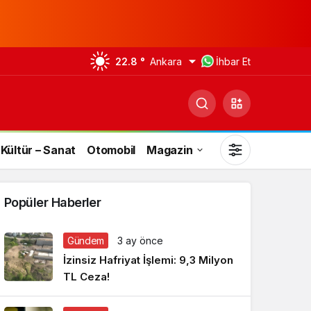
22.8 °
Ankara
İhbar Et
Kültür – Sanat
Otomobil
Magazin
Popüler Haberler
Gündem
3 ay önce
Gündüz Modu
İzinsiz Hafriyat İşlemi: 9,3 Milyon
Gündüz modunu seçin.
TL Ceza!