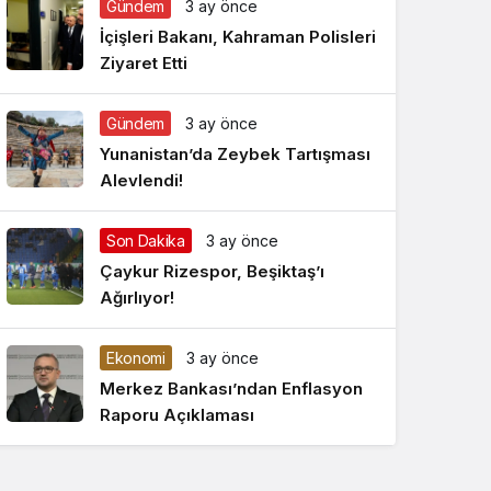
Gündem
3 ay önce
Gece Modu
Gece modunu seçin.
İçişleri Bakanı, Kahraman Polisleri
Ziyaret Etti
Sistem Modu
Sistem modunu seçin.
Gündem
3 ay önce
Yunanistan’da Zeybek Tartışması
Alevlendi!
Son Dakika
3 ay önce
Çaykur Rizespor, Beşiktaş’ı
Ağırlıyor!
Ekonomi
3 ay önce
Merkez Bankası’ndan Enflasyon
Raporu Açıklaması