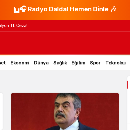
🎧 Radyo Daldal Hemen Dinle 🎶
 Milyon TL Ceza!
set
Ekonomi
Dünya
Sağlık
Eğitim
Spor
Teknoloji