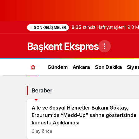
8:35
İzinsiz Hafriyat İşlemi: 9,3
SON GELIŞMELER
Başkent Ekspres
Gündem
Ankara
Son Dakika
Siya
Beraber
Siyaset
Aile ve Sosyal Hizmetler Bakanı Göktaş,
Erzurum’da “Medd-Up” sahne gösterisinde
konuştu Açıklaması
6 ay önce