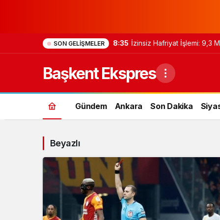
8:35
İzinsiz Hafriyat İşlemi: 9,3
SON GELIŞMELER
Başkent Ekspres
Gündem
Ankara
Son Dakika
Siya
Beyazlı