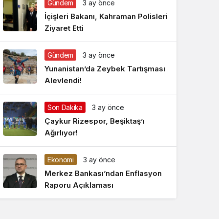
Gündem
3 ay önce
Gece Modu
Gece modunu seçin.
İçişleri Bakanı, Kahraman Polisleri
Ziyaret Etti
Sistem Modu
Sistem modunu seçin.
Gündem
3 ay önce
Yunanistan’da Zeybek Tartışması
Alevlendi!
Son Dakika
3 ay önce
Çaykur Rizespor, Beşiktaş’ı
Ağırlıyor!
Ekonomi
3 ay önce
Merkez Bankası’ndan Enflasyon
Raporu Açıklaması