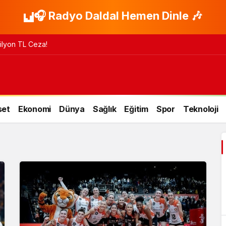
🎧 Radyo Daldal Hemen Dinle 🎶
 Milyon TL Ceza!
set
Ekonomi
Dünya
Sağlık
Eğitim
Spor
Teknoloji