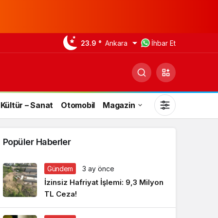
23.9 °
Ankara
İhbar Et
Kültür – Sanat
Otomobil
Magazin
Popüler Haberler
Gündem
3 ay önce
Gündüz Modu
İzinsiz Hafriyat İşlemi: 9,3 Milyon
Gündüz modunu seçin.
TL Ceza!