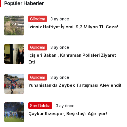
Popüler Haberler
Gündem
3 ay önce
İzinsiz Hafriyat İşlemi: 9,3 Milyon TL Ceza!
Gündem
3 ay önce
İçişleri Bakanı, Kahraman Polisleri Ziyaret
Etti
Gündem
3 ay önce
Yunanistan’da Zeybek Tartışması Alevlendi!
Son Dakika
3 ay önce
Çaykur Rizespor, Beşiktaş’ı Ağırlıyor!