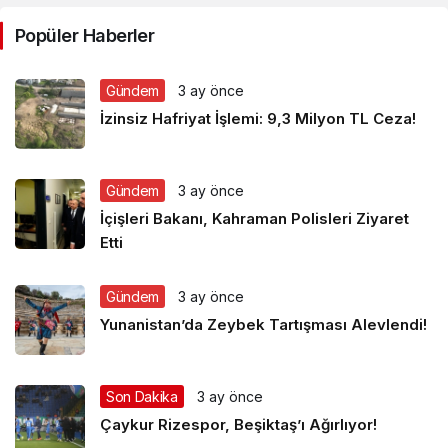
Popüler Haberler
Gündem
3 ay önce
İzinsiz Hafriyat İşlemi: 9,3 Milyon TL Ceza!
Gündem
3 ay önce
İçişleri Bakanı, Kahraman Polisleri Ziyaret
Etti
Gündem
3 ay önce
Yunanistan’da Zeybek Tartışması Alevlendi!
Son Dakika
3 ay önce
Çaykur Rizespor, Beşiktaş’ı Ağırlıyor!