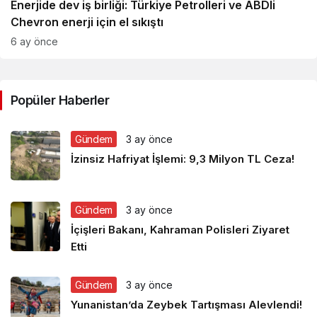
Enerjide dev iş birliği: Türkiye Petrolleri ve ABDli
Chevron enerji için el sıkıştı
6 ay önce
Popüler Haberler
Gündem
3 ay önce
İzinsiz Hafriyat İşlemi: 9,3 Milyon TL Ceza!
Gündem
3 ay önce
İçişleri Bakanı, Kahraman Polisleri Ziyaret
Etti
Gündem
3 ay önce
Yunanistan’da Zeybek Tartışması Alevlendi!