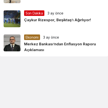
Son Dakika
3 ay önce
Çaykur Rizespor, Beşiktaş’ı Ağırlıyor!
Ekonomi
3 ay önce
Merkez Bankası’ndan Enflasyon Raporu
Açıklaması