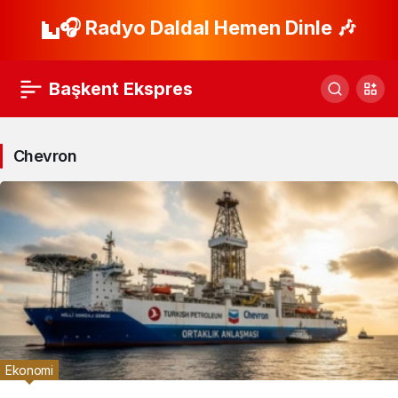
🎧 Radyo Daldal Hemen Dinle 🎶
Başkent Ekspres
Chevron
Ekonomi