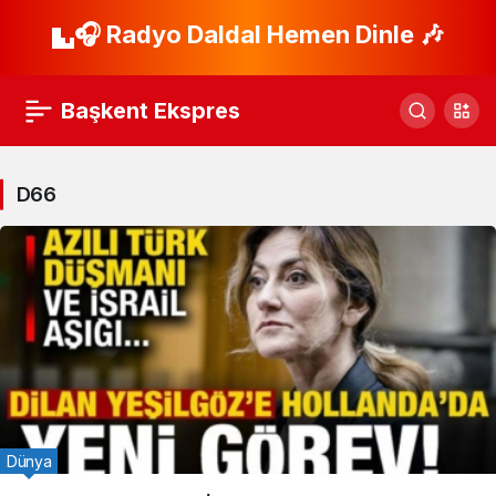
🎧 Radyo Daldal Hemen Dinle 🎶
Başkent Ekspres
D66
Dünya