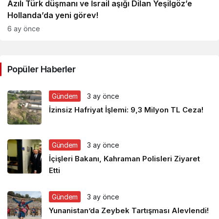
Azılı Türk düşmanı ve İsrail aşığı Dilan Yeşilgöz’e
Hollanda’da yeni görev!
6 ay önce
Popüler Haberler
Gündem
3 ay önce
İzinsiz Hafriyat İşlemi: 9,3 Milyon TL Ceza!
Gündem
3 ay önce
İçişleri Bakanı, Kahraman Polisleri Ziyaret
Etti
Gündem
3 ay önce
Yunanistan’da Zeybek Tartışması Alevlendi!