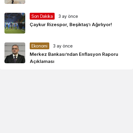
Son Dakika
3 ay önce
Çaykur Rizespor, Beşiktaş’ı Ağırlıyor!
Ekonomi
3 ay önce
Merkez Bankası’ndan Enflasyon Raporu
Açıklaması