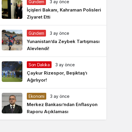
Gündem
3 ay önce
Gece Modu
Gece modunu seçin.
İçişleri Bakanı, Kahraman Polisleri
Ziyaret Etti
Sistem Modu
Sistem modunu seçin.
Gündem
3 ay önce
Yunanistan’da Zeybek Tartışması
Alevlendi!
Son Dakika
3 ay önce
Çaykur Rizespor, Beşiktaş’ı
Ağırlıyor!
Ekonomi
3 ay önce
Merkez Bankası’ndan Enflasyon
Raporu Açıklaması