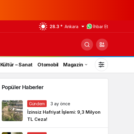
28.3 °
Ankara
İhbar Et
Kültür – Sanat
Otomobil
Magazin
Popüler Haberler
Gündem
3 ay önce
Gündüz Modu
İzinsiz Hafriyat İşlemi: 9,3 Milyon
Gündüz modunu seçin.
TL Ceza!