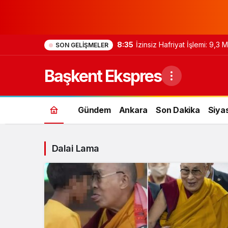
8:35
İzinsiz Hafriyat İşlemi: 9,3
SON GELIŞMELER
Başkent Ekspres
Gündem
Ankara
Son Dakika
Siya
Dalai Lama