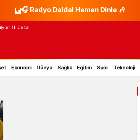
🎧 Radyo Daldal Hemen Dinle 🎶
 Milyon TL Ceza!
set
Ekonomi
Dünya
Sağlık
Eğitim
Spor
Teknoloji