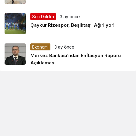
Son Dakika
3 ay önce
Çaykur Rizespor, Beşiktaş’ı Ağırlıyor!
Ekonomi
3 ay önce
Merkez Bankası’ndan Enflasyon Raporu
Açıklaması