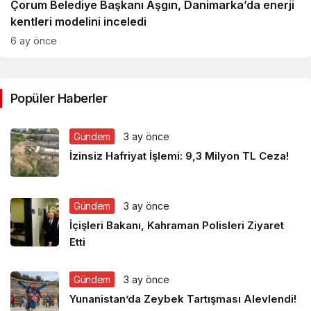
Çorum Belediye Başkanı Aşgın, Danimarka’da enerji
kentleri modelini inceledi​​​​​​​
6 ay önce
Popüler Haberler
Gündem
3 ay önce
İzinsiz Hafriyat İşlemi: 9,3 Milyon TL Ceza!
Gündem
3 ay önce
İçişleri Bakanı, Kahraman Polisleri Ziyaret
Etti
Gündem
3 ay önce
Yunanistan’da Zeybek Tartışması Alevlendi!