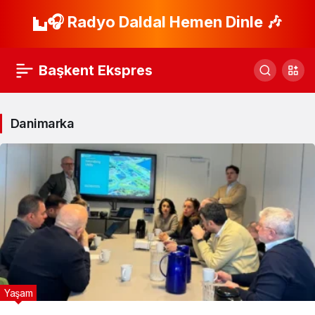
🎧 Radyo Daldal Hemen Dinle 🎶
Başkent Ekspres
Danimarka
Yaşam