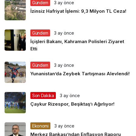
Gündem
3 ay önce
İzinsiz Hafriyat İşlemi: 9,3 Milyon TL Ceza!
Gündem
3 ay önce
İçişleri Bakanı, Kahraman Polisleri Ziyaret
Etti
Gündem
3 ay önce
Yunanistan’da Zeybek Tartışması Alevlendi!
Son Dakika
3 ay önce
Çaykur Rizespor, Beşiktaş’ı Ağırlıyor!
Ekonomi
3 ay önce
Merkez Bankası’ndan Enflasyon Raporu