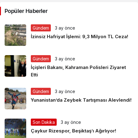
Popüler Haberler
Gündem
3 ay önce
İzinsiz Hafriyat İşlemi: 9,3 Milyon TL Ceza!
Gündem
3 ay önce
İçişleri Bakanı, Kahraman Polisleri Ziyaret
Etti
Gündem
3 ay önce
Yunanistan’da Zeybek Tartışması Alevlendi!
Son Dakika
3 ay önce
Çaykur Rizespor, Beşiktaş’ı Ağırlıyor!