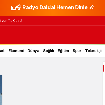
🎧 Radyo Daldal Hemen Dinle 🎶
 Milyon TL Ceza!
set
Ekonomi
Dünya
Sağlık
Eğitim
Spor
Teknoloji