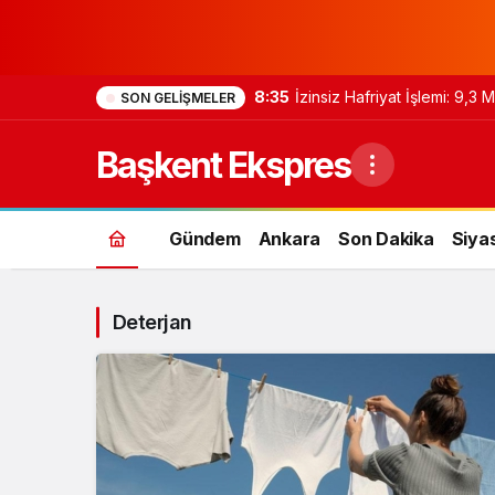
8:35
İzinsiz Hafriyat İşlemi: 9,3
SON GELIŞMELER
Başkent Ekspres
Gündem
Ankara
Son Dakika
Siya
Deterjan