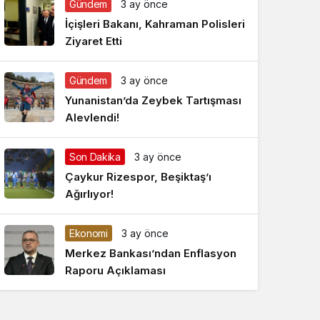
Gündem
3 ay önce
Gece Modu
Gece modunu seçin.
İçişleri Bakanı, Kahraman Polisleri
Ziyaret Etti
Sistem Modu
Sistem modunu seçin.
Gündem
3 ay önce
Yunanistan’da Zeybek Tartışması
Alevlendi!
Son Dakika
3 ay önce
Çaykur Rizespor, Beşiktaş’ı
Ağırlıyor!
Ekonomi
3 ay önce
Merkez Bankası’ndan Enflasyon
Raporu Açıklaması