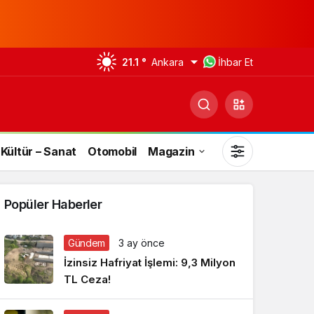
21.1 °
Ankara
İhbar Et
Kültür – Sanat
Otomobil
Magazin
Popüler Haberler
Gündem
3 ay önce
Gündüz Modu
İzinsiz Hafriyat İşlemi: 9,3 Milyon
Gündüz modunu seçin.
TL Ceza!