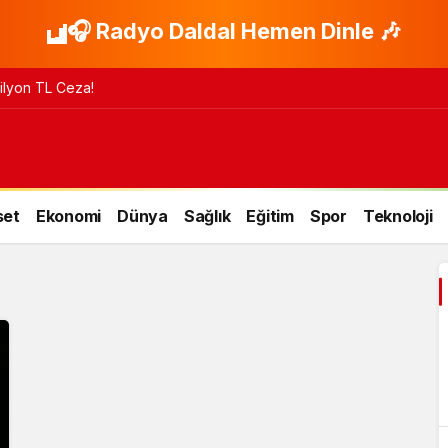
🎧 Radyo Daldal Hemen Dinle 🎶
 Milyon TL Ceza!
set
Ekonomi
Dünya
Sağlık
Eğitim
Spor
Teknoloji