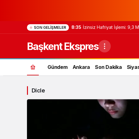
8:35
İzinsiz Hafriyat İşlemi: 9,3
SON GELIŞMELER
Başkent Ekspres
Gündem
Ankara
Son Dakika
Siya
Dicle