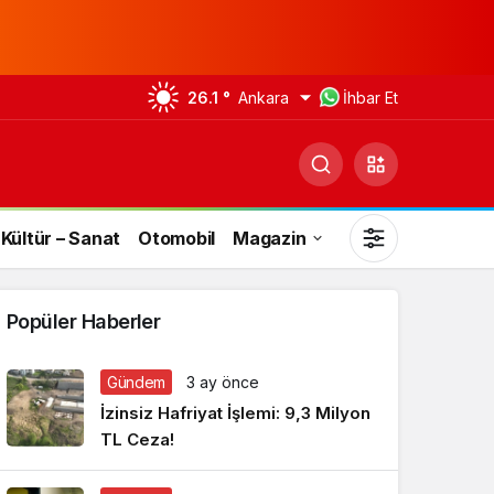
26.1 °
Ankara
İhbar Et
Kültür – Sanat
Otomobil
Magazin
Popüler Haberler
Gündem
3 ay önce
Gündüz Modu
İzinsiz Hafriyat İşlemi: 9,3 Milyon
Gündüz modunu seçin.
TL Ceza!