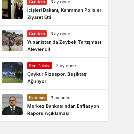
Gündem
3 ay önce
Gece Modu
Gece modunu seçin.
İçişleri Bakanı, Kahraman Polisleri
Ziyaret Etti
Sistem Modu
Sistem modunu seçin.
Gündem
3 ay önce
Yunanistan’da Zeybek Tartışması
Alevlendi!
Son Dakika
3 ay önce
Çaykur Rizespor, Beşiktaş’ı
Ağırlıyor!
Ekonomi
3 ay önce
Merkez Bankası’ndan Enflasyon
Raporu Açıklaması