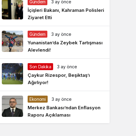
Gündem
3 ay önce
Gece Modu
Gece modunu seçin.
İçişleri Bakanı, Kahraman Polisleri
Ziyaret Etti
Sistem Modu
Sistem modunu seçin.
Gündem
3 ay önce
Yunanistan’da Zeybek Tartışması
Alevlendi!
Son Dakika
3 ay önce
Çaykur Rizespor, Beşiktaş’ı
Ağırlıyor!
Ekonomi
3 ay önce
Merkez Bankası’ndan Enflasyon
Raporu Açıklaması