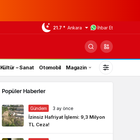
21.7 °
Ankara
İhbar Et
Kültür – Sanat
Otomobil
Magazin
Popüler Haberler
Gündem
3 ay önce
Gündüz Modu
İzinsiz Hafriyat İşlemi: 9,3 Milyon
Gündüz modunu seçin.
TL Ceza!