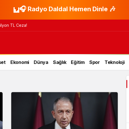
🎧 Radyo Daldal Hemen Dinle 🎶
 Milyon TL Ceza!
set
Ekonomi
Dünya
Sağlık
Eğitim
Spor
Teknoloji