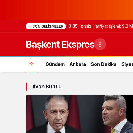
8:35
İzinsiz Hafriyat İşlemi: 9,3
SON GELIŞMELER
Başkent Ekspres
Gündem
Ankara
Son Dakika
Siya
Divan Kurulu