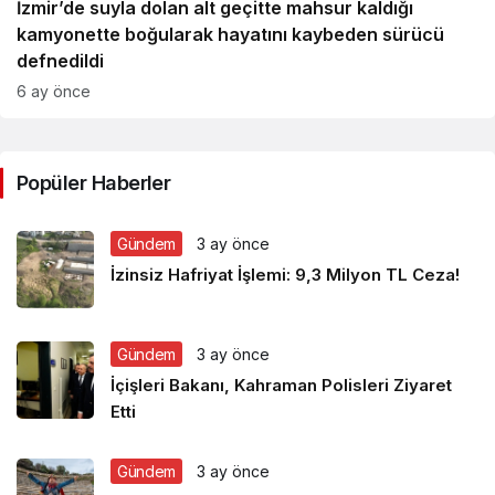
İzmir’de suyla dolan alt geçitte mahsur kaldığı
kamyonette boğularak hayatını kaybeden sürücü
defnedildi
6 ay önce
Popüler Haberler
Gündem
3 ay önce
İzinsiz Hafriyat İşlemi: 9,3 Milyon TL Ceza!
Gündem
3 ay önce
İçişleri Bakanı, Kahraman Polisleri Ziyaret
Etti
Gündem
3 ay önce