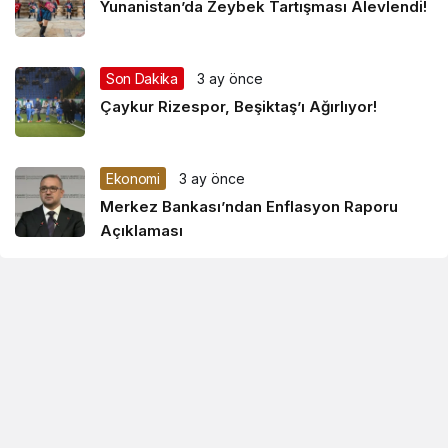
Yunanistan’da Zeybek Tartışması Alevlendi!
Son Dakika
3 ay önce
Çaykur Rizespor, Beşiktaş’ı Ağırlıyor!
Ekonomi
3 ay önce
Merkez Bankası’ndan Enflasyon Raporu
Açıklaması