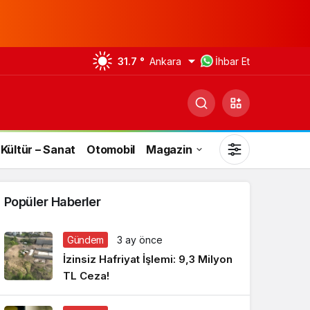
31.7 °
Ankara
İhbar Et
Kültür – Sanat
Otomobil
Magazin
Popüler Haberler
Gündem
3 ay önce
Gündüz Modu
İzinsiz Hafriyat İşlemi: 9,3 Milyon
Gündüz modunu seçin.
TL Ceza!