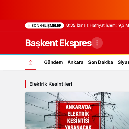
8:35
İzinsiz Hafriyat İşlemi: 9,3
SON GELIŞMELER
Başkent Ekspres
Gündem
Ankara
Son Dakika
Siya
Elektrik Kesintileri