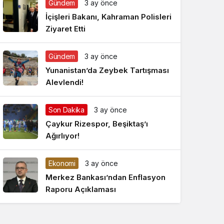
Gündem
3 ay önce
Gece Modu
Gece modunu seçin.
İçişleri Bakanı, Kahraman Polisleri
Ziyaret Etti
Sistem Modu
Sistem modunu seçin.
Gündem
3 ay önce
Yunanistan’da Zeybek Tartışması
Alevlendi!
Son Dakika
3 ay önce
Çaykur Rizespor, Beşiktaş’ı
Ağırlıyor!
Ekonomi
3 ay önce
Merkez Bankası’ndan Enflasyon
Raporu Açıklaması