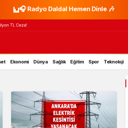
🎧 Radyo Daldal Hemen Dinle 🎶
 Milyon TL Ceza!
set
Ekonomi
Dünya
Sağlık
Eğitim
Spor
Teknoloji