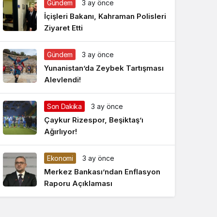
Gündem
3 ay önce
Gece Modu
Gece modunu seçin.
İçişleri Bakanı, Kahraman Polisleri
Ziyaret Etti
Sistem Modu
Sistem modunu seçin.
Gündem
3 ay önce
Yunanistan’da Zeybek Tartışması
Alevlendi!
Son Dakika
3 ay önce
Çaykur Rizespor, Beşiktaş’ı
Ağırlıyor!
Ekonomi
3 ay önce
Merkez Bankası’ndan Enflasyon
Raporu Açıklaması