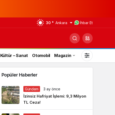
30 °
Ankara
İhbar Et
Kültür – Sanat
Otomobil
Magazin
Popüler Haberler
Gündem
3 ay önce
Gündüz Modu
İzinsiz Hafriyat İşlemi: 9,3 Milyon
Gündüz modunu seçin.
TL Ceza!