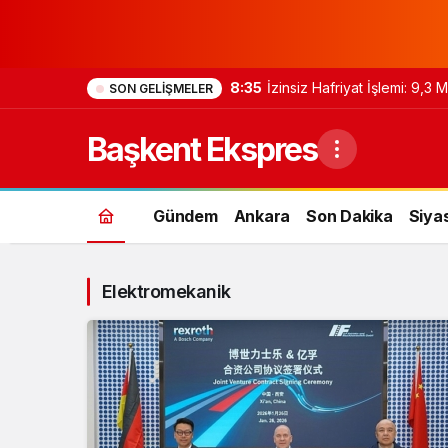
8:35
İzinsiz Hafriyat İşlemi: 9,3
SON GELIŞMELER
Başkent Ekspres
Gündem
Ankara
Son Dakika
Siya
Elektromekanik