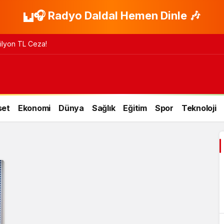
🎧 Radyo Daldal Hemen Dinle 🎶
 Milyon TL Ceza!
set
Ekonomi
Dünya
Sağlık
Eğitim
Spor
Teknoloji