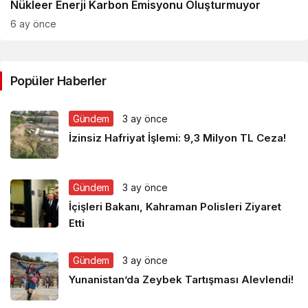
Nükleer Enerji Karbon Emisyonu Oluşturmuyor
6 ay önce
Popüler Haberler
Gündem
3 ay önce
İzinsiz Hafriyat İşlemi: 9,3 Milyon TL Ceza!
Gündem
3 ay önce
İçişleri Bakanı, Kahraman Polisleri Ziyaret
Etti
Gündem
3 ay önce
Yunanistan’da Zeybek Tartışması Alevlendi!