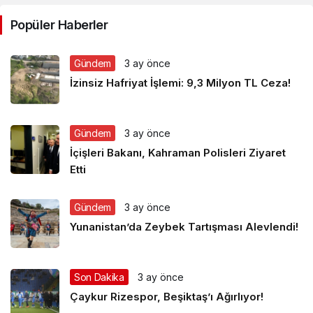
Popüler Haberler
Gündem
3 ay önce
İzinsiz Hafriyat İşlemi: 9,3 Milyon TL Ceza!
Gündem
3 ay önce
İçişleri Bakanı, Kahraman Polisleri Ziyaret
Etti
Gündem
3 ay önce
Yunanistan’da Zeybek Tartışması Alevlendi!
Son Dakika
3 ay önce
Çaykur Rizespor, Beşiktaş’ı Ağırlıyor!