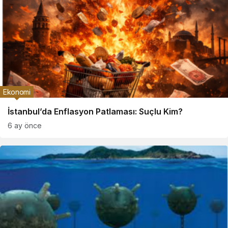
Ekonomi
İstanbul’da Enflasyon Patlaması: Suçlu Kim?
6 ay önce