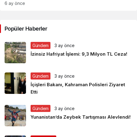
6 ay önce
Popüler Haberler
Gündem
3 ay önce
İzinsiz Hafriyat İşlemi: 9,3 Milyon TL Ceza!
Gündem
3 ay önce
İçişleri Bakanı, Kahraman Polisleri Ziyaret
Etti
Gündem
3 ay önce
Yunanistan’da Zeybek Tartışması Alevlendi!