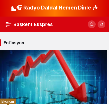
🎧 Radyo Daldal Hemen Dinle 🎶
Başkent Ekspres
Enflasyon
Ekonomi