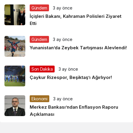
Gündem
3 ay önce
İçişleri Bakanı, Kahraman Polisleri Ziyaret
Etti
Gündem
3 ay önce
Yunanistan’da Zeybek Tartışması Alevlendi!
Son Dakika
3 ay önce
Çaykur Rizespor, Beşiktaş’ı Ağırlıyor!
Ekonomi
3 ay önce
Merkez Bankası’ndan Enflasyon Raporu
Açıklaması