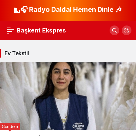
🎧 Radyo Daldal Hemen Dinle 🎶
Başkent Ekspres
Ev Tekstil
Gündem