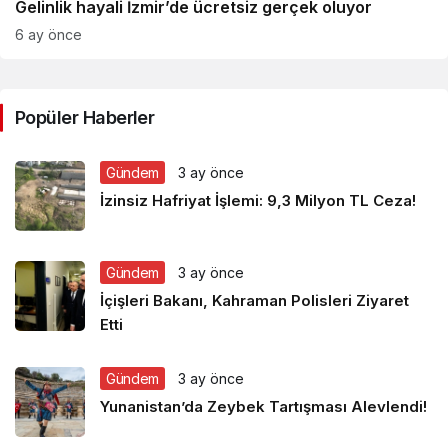
Gelinlik hayali İzmir’de ücretsiz gerçek oluyor
6 ay önce
Popüler Haberler
Gündem
3 ay önce
İzinsiz Hafriyat İşlemi: 9,3 Milyon TL Ceza!
Gündem
3 ay önce
İçişleri Bakanı, Kahraman Polisleri Ziyaret
Etti
Gündem
3 ay önce
Yunanistan’da Zeybek Tartışması Alevlendi!