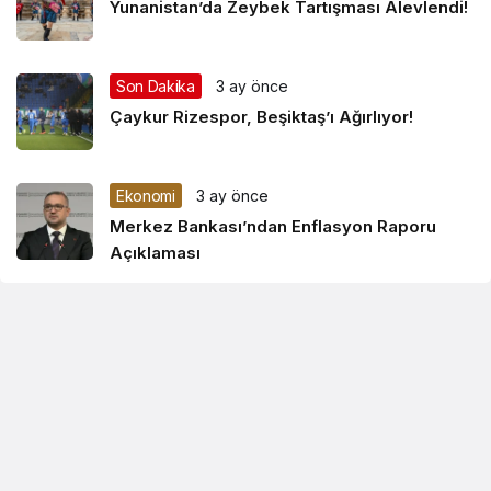
Yunanistan’da Zeybek Tartışması Alevlendi!
Son Dakika
3 ay önce
Çaykur Rizespor, Beşiktaş’ı Ağırlıyor!
Ekonomi
3 ay önce
Merkez Bankası’ndan Enflasyon Raporu
Açıklaması