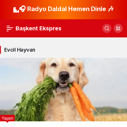
🎧 Radyo Daldal Hemen Dinle 🎶
Başkent Ekspres
Evcil Hayvan
Yaşam