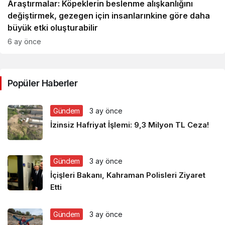
Araştırmalar: Köpeklerin beslenme alışkanlığını
değiştirmek, gezegen için insanlarınkine göre daha
büyük etki oluşturabilir
6 ay önce
Popüler Haberler
Gündem
3 ay önce
İzinsiz Hafriyat İşlemi: 9,3 Milyon TL Ceza!
Gündem
3 ay önce
İçişleri Bakanı, Kahraman Polisleri Ziyaret
Etti
Gündem
3 ay önce