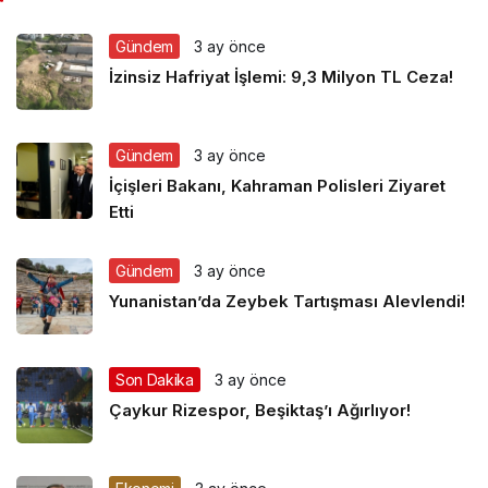
Gündem
3 ay önce
İzinsiz Hafriyat İşlemi: 9,3 Milyon TL Ceza!
Gündem
3 ay önce
İçişleri Bakanı, Kahraman Polisleri Ziyaret
Etti
Gündem
3 ay önce
Yunanistan’da Zeybek Tartışması Alevlendi!
Son Dakika
3 ay önce
Çaykur Rizespor, Beşiktaş’ı Ağırlıyor!