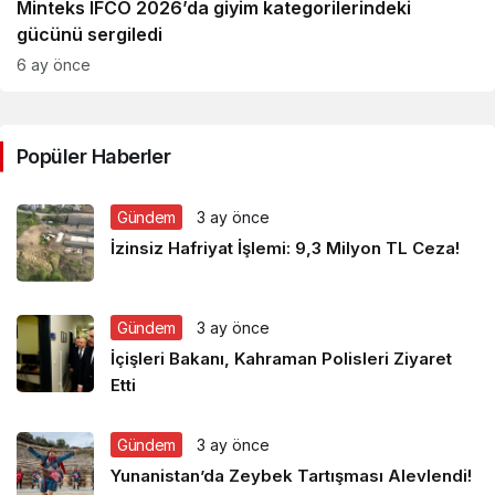
Minteks IFCO 2026’da giyim kategorilerindeki
gücünü sergiledi
6 ay önce
Popüler Haberler
Gündem
3 ay önce
İzinsiz Hafriyat İşlemi: 9,3 Milyon TL Ceza!
Gündem
3 ay önce
İçişleri Bakanı, Kahraman Polisleri Ziyaret
Etti
Gündem
3 ay önce
Yunanistan’da Zeybek Tartışması Alevlendi!