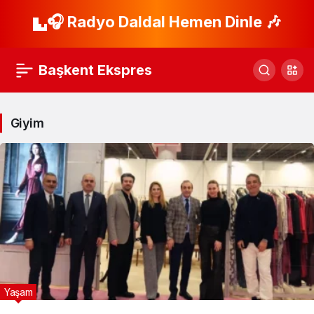
🎧 Radyo Daldal Hemen Dinle 🎶
Başkent Ekspres
Giyim
Yaşam