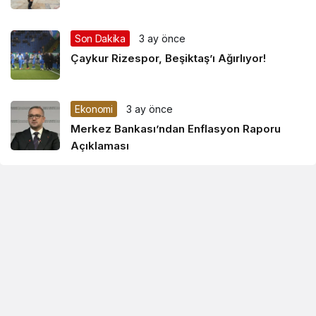
Son Dakika
3 ay önce
Çaykur Rizespor, Beşiktaş’ı Ağırlıyor!
Ekonomi
3 ay önce
Merkez Bankası’ndan Enflasyon Raporu
Açıklaması