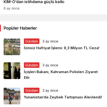
KİM-O’dan istihdama güçlü katkı
6 ay önce
Popüler Haberler
Gündem
3 ay önce
İzinsiz Hafriyat İşlemi: 9,3 Milyon TL Ceza!
Gündem
3 ay önce
İçişleri Bakanı, Kahraman Polisleri Ziyaret
Etti
Gündem
3 ay önce
Yunanistan’da Zeybek Tartışması Alevlendi!