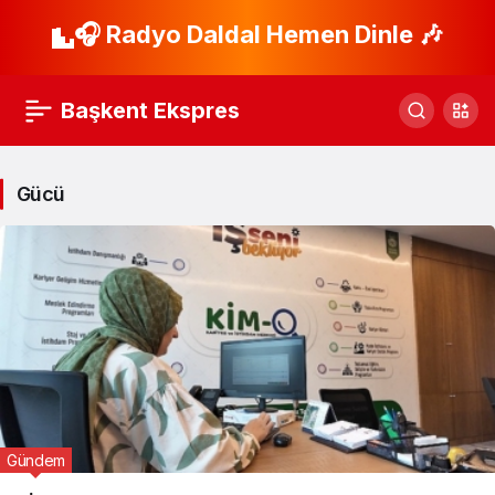
🎧 Radyo Daldal Hemen Dinle 🎶
Başkent Ekspres
Gücü
Gündem