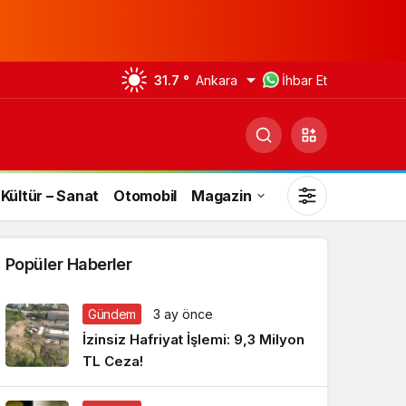
31.7 °
Ankara
İhbar Et
Kültür – Sanat
Otomobil
Magazin
Popüler Haberler
Gündem
3 ay önce
Gündüz Modu
İzinsiz Hafriyat İşlemi: 9,3 Milyon
Gündüz modunu seçin.
TL Ceza!