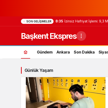
8:35
İzinsiz Hafriyat İşlemi: 9,3
SON GELIŞMELER
Başkent Ekspres
Gündem
Ankara
Son Dakika
Siya
Günlük Yaşam