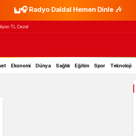
🎧 Radyo Daldal Hemen Dinle 🎶
 Milyon TL Ceza!
set
Ekonomi
Dünya
Sağlık
Eğitim
Spor
Teknoloji