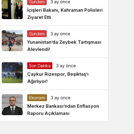
Gündem
3 ay önce
Gece Modu
Gece modunu seçin.
İçişleri Bakanı, Kahraman Polisleri
Ziyaret Etti
Sistem Modu
Sistem modunu seçin.
Gündem
3 ay önce
Yunanistan’da Zeybek Tartışması
Alevlendi!
Son Dakika
3 ay önce
Çaykur Rizespor, Beşiktaş’ı
Ağırlıyor!
Ekonomi
3 ay önce
Merkez Bankası’ndan Enflasyon
Raporu Açıklaması