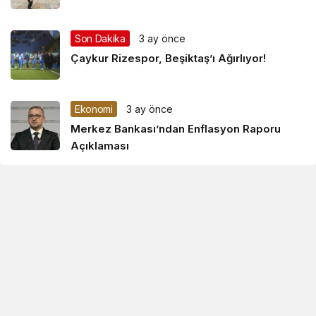
Son Dakika
3 ay önce
Çaykur Rizespor, Beşiktaş’ı Ağırlıyor!
Ekonomi
3 ay önce
Merkez Bankası’ndan Enflasyon Raporu
Açıklaması