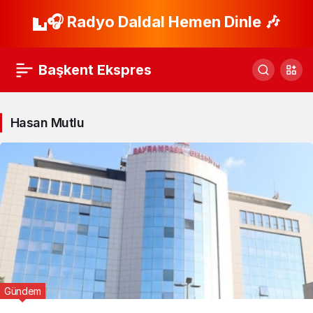
🎧 Radyo Daldal Hemen Dinle 🎶
Başkent Ekspres
Hasan Mutlu
Gündem