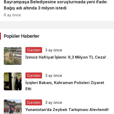
Bayrampaşa Belediyesine soruşturmada yeni ifade:
Bağış adı altında 3 milyon istedi
6 ay önce
Popüler Haberler
Gündem
3 ay önce
İzinsiz Hafriyat İşlemi: 9,3 Milyon TL Ceza!
Gündem
3 ay önce
İçişleri Bakanı, Kahraman Polisleri Ziyaret
Etti
Gündem
3 ay önce
Yunanistan’da Zeybek Tartışması Alevlendi!