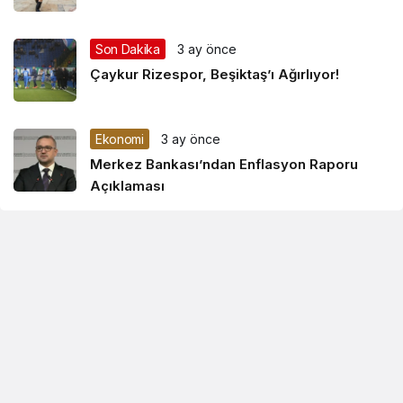
Son Dakika
3 ay önce
Çaykur Rizespor, Beşiktaş’ı Ağırlıyor!
Ekonomi
3 ay önce
Merkez Bankası’ndan Enflasyon Raporu
Açıklaması