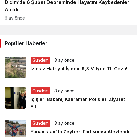
Didim’de 6 Şubat Depreminde Hayatını Kaybedenler
Anıldı
6 ay önce
Popüler Haberler
Gündem
3 ay önce
İzinsiz Hafriyat İşlemi: 9,3 Milyon TL Ceza!
Gündem
3 ay önce
İçişleri Bakanı, Kahraman Polisleri Ziyaret
Etti
Gündem
3 ay önce
Yunanistan’da Zeybek Tartışması Alevlendi!