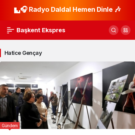
🎧 Radyo Daldal Hemen Dinle 🎶
Başkent Ekspres
Hatice Gençay
Gündem