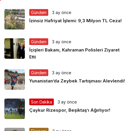
Gündem
3 ay önce
İzinsiz Hafriyat İşlemi: 9,3 Milyon TL Ceza!
Gündem
3 ay önce
İçişleri Bakanı, Kahraman Polisleri Ziyaret
Etti
Gündem
3 ay önce
Yunanistan’da Zeybek Tartışması Alevlendi!
Son Dakika
3 ay önce
Çaykur Rizespor, Beşiktaş’ı Ağırlıyor!