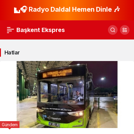
🎧 Radyo Daldal Hemen Dinle 🎶
Başkent Ekspres
Hatlar
Gündem