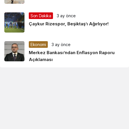
Son Dakika
3 ay önce
Çaykur Rizespor, Beşiktaş’ı Ağırlıyor!
Ekonomi
3 ay önce
Merkez Bankası’ndan Enflasyon Raporu
Açıklaması