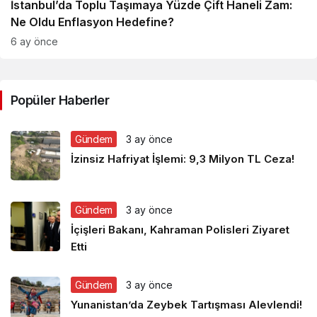
İstanbul’da Toplu Taşımaya Yüzde Çift Haneli Zam:
Ne Oldu Enflasyon Hedefine?
6 ay önce
Popüler Haberler
Gündem
3 ay önce
İzinsiz Hafriyat İşlemi: 9,3 Milyon TL Ceza!
Gündem
3 ay önce
İçişleri Bakanı, Kahraman Polisleri Ziyaret
Etti
Gündem
3 ay önce
Yunanistan’da Zeybek Tartışması Alevlendi!