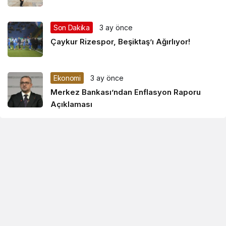
Son Dakika
3 ay önce
Çaykur Rizespor, Beşiktaş’ı Ağırlıyor!
Ekonomi
3 ay önce
Merkez Bankası’ndan Enflasyon Raporu
Açıklaması