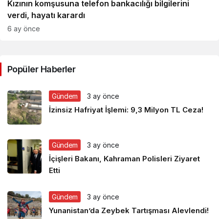
Kızının komşusuna telefon bankacılığı bilgilerini
verdi, hayatı karardı
6 ay önce
Popüler Haberler
Gündem
3 ay önce
İzinsiz Hafriyat İşlemi: 9,3 Milyon TL Ceza!
Gündem
3 ay önce
İçişleri Bakanı, Kahraman Polisleri Ziyaret
Etti
Gündem
3 ay önce
Yunanistan’da Zeybek Tartışması Alevlendi!