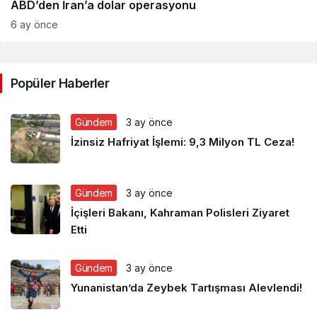
ABD’den İran’a dolar operasyonu
6 ay önce
Popüler Haberler
Gündem
3 ay önce
İzinsiz Hafriyat İşlemi: 9,3 Milyon TL Ceza!
Gündem
3 ay önce
İçişleri Bakanı, Kahraman Polisleri Ziyaret
Etti
Gündem
3 ay önce
Yunanistan’da Zeybek Tartışması Alevlendi!