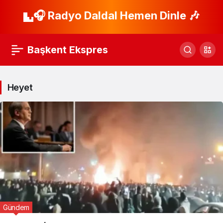
🎧 Radyo Daldal Hemen Dinle 🎶
Başkent Ekspres
Heyet
Gündem