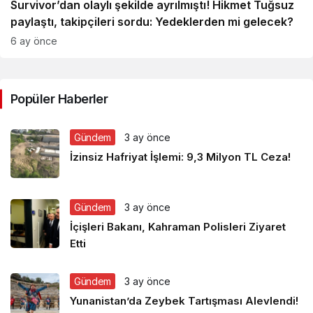
Survivor’dan olaylı şekilde ayrılmıştı! Hikmet Tuğsuz
paylaştı, takipçileri sordu: Yedeklerden mi gelecek?
6 ay önce
Popüler Haberler
Gündem
3 ay önce
İzinsiz Hafriyat İşlemi: 9,3 Milyon TL Ceza!
Gündem
3 ay önce
İçişleri Bakanı, Kahraman Polisleri Ziyaret
Etti
Gündem
3 ay önce
Yunanistan’da Zeybek Tartışması Alevlendi!