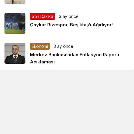
Son Dakika
3 ay önce
Çaykur Rizespor, Beşiktaş’ı Ağırlıyor!
Ekonomi
3 ay önce
Merkez Bankası’ndan Enflasyon Raporu
Açıklaması