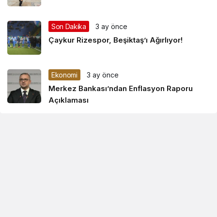
Son Dakika
3 ay önce
Çaykur Rizespor, Beşiktaş’ı Ağırlıyor!
Ekonomi
3 ay önce
Merkez Bankası’ndan Enflasyon Raporu
Açıklaması