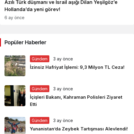
Azılı Türk düşmanı ve İsrail aşığı Dilan Yeşilgöz’e
Hollanda’da yeni görev!
6 ay önce
Popüler Haberler
Gündem
3 ay önce
İzinsiz Hafriyat İşlemi: 9,3 Milyon TL Ceza!
Gündem
3 ay önce
İçişleri Bakanı, Kahraman Polisleri Ziyaret
Etti
Gündem
3 ay önce
Yunanistan’da Zeybek Tartışması Alevlendi!