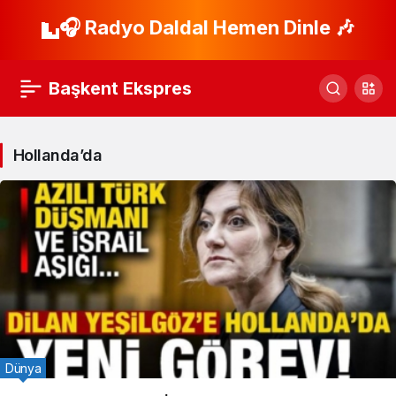
🎧 Radyo Daldal Hemen Dinle 🎶
Başkent Ekspres
Hollanda’da
Dünya