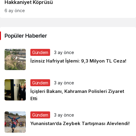
Hakkaniyet Köprüsü
6 ay önce
Popüler Haberler
Gündem
3 ay önce
İzinsiz Hafriyat İşlemi: 9,3 Milyon TL Ceza!
Gündem
3 ay önce
İçişleri Bakanı, Kahraman Polisleri Ziyaret
Etti
Gündem
3 ay önce
Yunanistan’da Zeybek Tartışması Alevlendi!