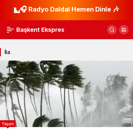
🎧 Radyo Daldal Hemen Dinle 🎶
Başkent Ekspres
İla
Yaşam