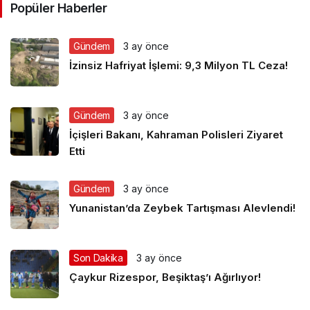
Popüler Haberler
Gündem
3 ay önce
İzinsiz Hafriyat İşlemi: 9,3 Milyon TL Ceza!
Gündem
3 ay önce
İçişleri Bakanı, Kahraman Polisleri Ziyaret
Etti
Gündem
3 ay önce
Yunanistan’da Zeybek Tartışması Alevlendi!
Son Dakika
3 ay önce
Çaykur Rizespor, Beşiktaş’ı Ağırlıyor!