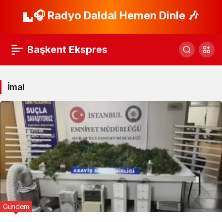
🎧 Radyo Daldal Hemen Dinle 🎶
Başkent Ekspres
İmal
Gündem