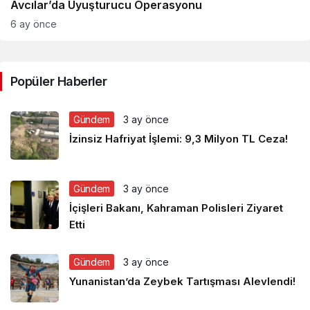
Avcılar’da Uyuşturucu Operasyonu
6 ay önce
Popüler Haberler
Gündem
3 ay önce
İzinsiz Hafriyat İşlemi: 9,3 Milyon TL Ceza!
Gündem
3 ay önce
İçişleri Bakanı, Kahraman Polisleri Ziyaret
Etti
Gündem
3 ay önce
Yunanistan’da Zeybek Tartışması Alevlendi!