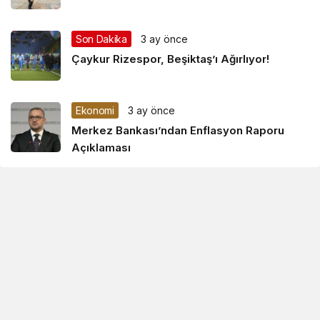
Son Dakika
3 ay önce
Çaykur Rizespor, Beşiktaş’ı Ağırlıyor!
Ekonomi
3 ay önce
Merkez Bankası’ndan Enflasyon Raporu
Açıklaması