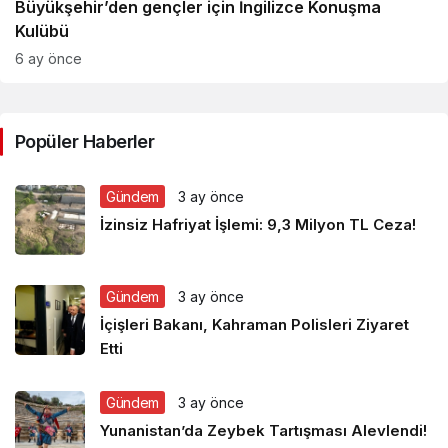
Büyükşehir’den gençler için İngilizce Konuşma
Kulübü
6 ay önce
Popüler Haberler
Gündem
3 ay önce
İzinsiz Hafriyat İşlemi: 9,3 Milyon TL Ceza!
Gündem
3 ay önce
İçişleri Bakanı, Kahraman Polisleri Ziyaret
Etti
Gündem
3 ay önce
Yunanistan’da Zeybek Tartışması Alevlendi!