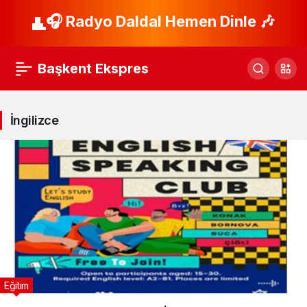
🎧 Radyo Daldal Hemen Dinle 🎶
Başkent Ekspres
İngilizce
Eğitim