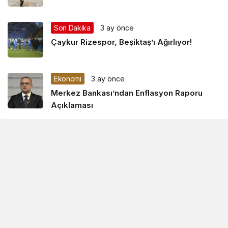
Son Dakika
3 ay önce
Çaykur Rizespor, Beşiktaş’ı Ağırlıyor!
Ekonomi
3 ay önce
Merkez Bankası’ndan Enflasyon Raporu
Açıklaması