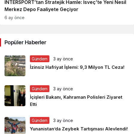
INTERSPORT’tan Stratejik Hamle: İsveç’te Yeni Nesil
Merkez Depo Faaliyete Geçiyor
6 ay önce
Popüler Haberler
Gündem
3 ay önce
İzinsiz Hafriyat İşlemi: 9,3 Milyon TL Ceza!
Gündem
3 ay önce
İçişleri Bakanı, Kahraman Polisleri Ziyaret
Etti
Gündem
3 ay önce
Yunanistan’da Zeybek Tartışması Alevlendi!