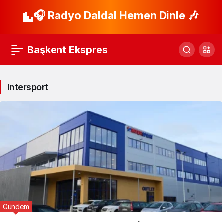
🎧 Radyo Daldal Hemen Dinle 🎶
Başkent Ekspres
Intersport
Gündem