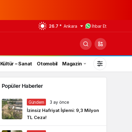
26.7 °
Ankara
İhbar Et
Kültür – Sanat
Otomobil
Magazin
Popüler Haberler
Gündem
3 ay önce
Gündüz Modu
İzinsiz Hafriyat İşlemi: 9,3 Milyon
Gündüz modunu seçin.
TL Ceza!