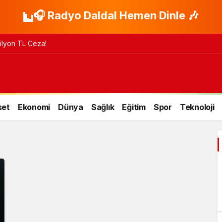
🎧 Radyo Daldal Hemen Dinle 🎶
 Milyon TL Ceza!
set
Ekonomi
Dünya
Sağlık
Eğitim
Spor
Teknoloji