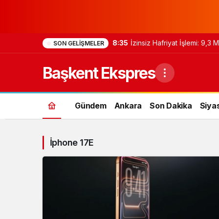
8:35
İzinsiz Hafriyat İşlemi: 9,3
SON GELIŞMELER
Başkent Ekspres
Gündem
Ankara
Son Dakika
Siya
İphone 17E