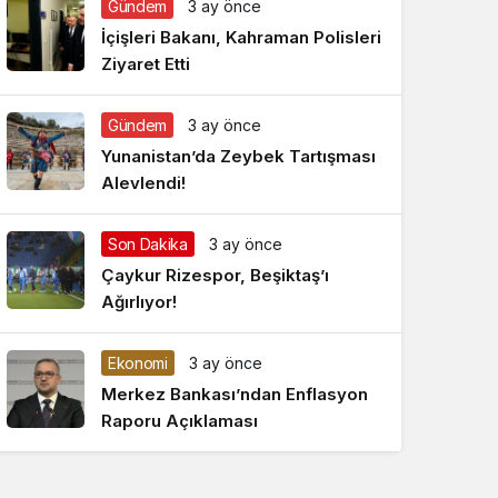
Gündem
3 ay önce
Gece Modu
Gece modunu seçin.
İçişleri Bakanı, Kahraman Polisleri
Ziyaret Etti
Sistem Modu
Sistem modunu seçin.
Gündem
3 ay önce
Yunanistan’da Zeybek Tartışması
Alevlendi!
Son Dakika
3 ay önce
Çaykur Rizespor, Beşiktaş’ı
Ağırlıyor!
Ekonomi
3 ay önce
Merkez Bankası’ndan Enflasyon
Raporu Açıklaması