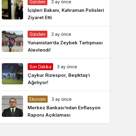
Gündem
3 ay önce
Gece Modu
Gece modunu seçin.
İçişleri Bakanı, Kahraman Polisleri
Ziyaret Etti
Sistem Modu
Sistem modunu seçin.
Gündem
3 ay önce
Yunanistan’da Zeybek Tartışması
Alevlendi!
Son Dakika
3 ay önce
Çaykur Rizespor, Beşiktaş’ı
Ağırlıyor!
Ekonomi
3 ay önce
Merkez Bankası’ndan Enflasyon
Raporu Açıklaması