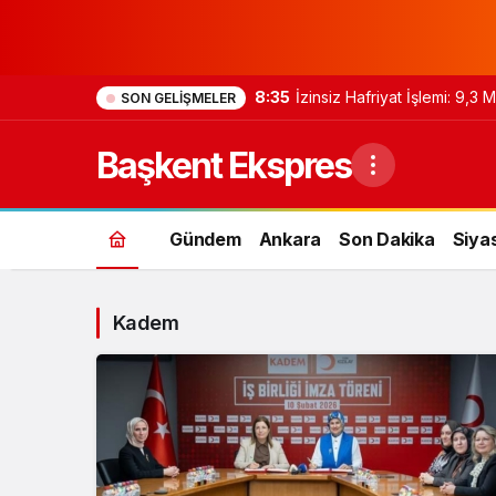
8:35
İzinsiz Hafriyat İşlemi: 9,3
SON GELIŞMELER
Başkent Ekspres
Gündem
Ankara
Son Dakika
Siya
Kadem