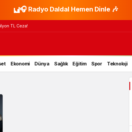
🎧 Radyo Daldal Hemen Dinle 🎶
 Milyon TL Ceza!
set
Ekonomi
Dünya
Sağlık
Eğitim
Spor
Teknoloji