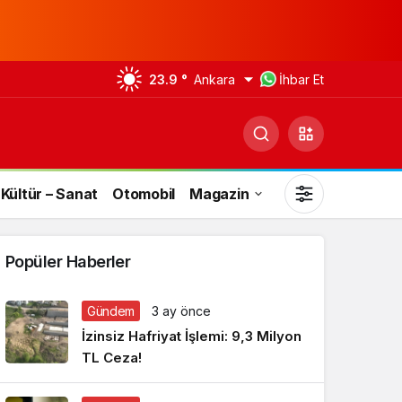
23.9 °
Ankara
İhbar Et
Kültür – Sanat
Otomobil
Magazin
Popüler Haberler
Gündem
3 ay önce
Gündüz Modu
İzinsiz Hafriyat İşlemi: 9,3 Milyon
Gündüz modunu seçin.
TL Ceza!