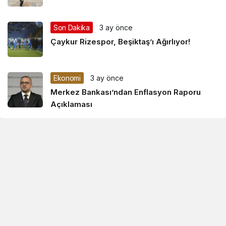
Son Dakika
3 ay önce
Çaykur Rizespor, Beşiktaş’ı Ağırlıyor!
Ekonomi
3 ay önce
Merkez Bankası’ndan Enflasyon Raporu
Açıklaması