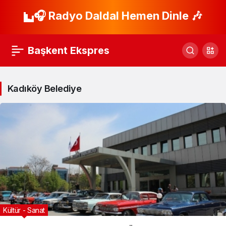
🎧 Radyo Daldal Hemen Dinle 🎶
Başkent Ekspres
Kadıköy Belediye
Kültür - Sanat