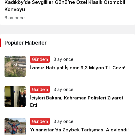
Kadıköy’de Sevgililer Günü’ne Özel Klasik Otomobil
Konvoyu
6 ay önce
Popüler Haberler
Gündem
3 ay önce
İzinsiz Hafriyat İşlemi: 9,3 Milyon TL Ceza!
Gündem
3 ay önce
İçişleri Bakanı, Kahraman Polisleri Ziyaret
Etti
Gündem
3 ay önce
Yunanistan’da Zeybek Tartışması Alevlendi!