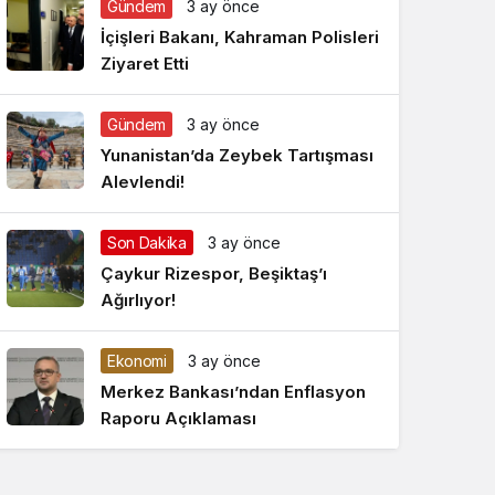
Gündem
3 ay önce
Gece Modu
Gece modunu seçin.
İçişleri Bakanı, Kahraman Polisleri
Ziyaret Etti
Sistem Modu
Sistem modunu seçin.
Gündem
3 ay önce
Yunanistan’da Zeybek Tartışması
Alevlendi!
Son Dakika
3 ay önce
Çaykur Rizespor, Beşiktaş’ı
Ağırlıyor!
Ekonomi
3 ay önce
Merkez Bankası’ndan Enflasyon
Raporu Açıklaması