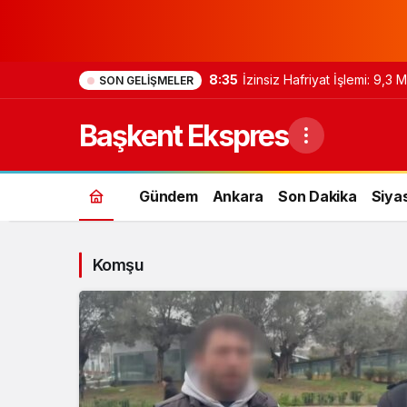
8:35
İzinsiz Hafriyat İşlemi: 9,3
SON GELIŞMELER
Başkent Ekspres
Gündem
Ankara
Son Dakika
Siya
Komşu