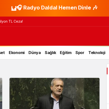
🎧 Radyo Daldal Hemen Dinle 🎶
 Milyon TL Ceza!
set
Ekonomi
Dünya
Sağlık
Eğitim
Spor
Teknoloji