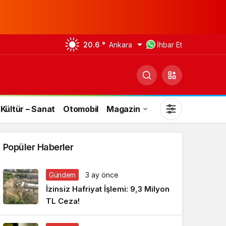
20.6 °
Ankara
İhbar Et
Kültür – Sanat
Otomobil
Magazin
Popüler Haberler
Gündem
3 ay önce
Gündüz Modu
İzinsiz Hafriyat İşlemi: 9,3 Milyon
Gündüz modunu seçin.
TL Ceza!