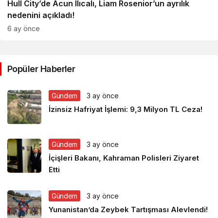
Hull City’de Acun Ilıcalı, Liam Rosenior’un ayrılık
nedenini açıkladı!
6 ay önce
Popüler Haberler
Gündem
3 ay önce
İzinsiz Hafriyat İşlemi: 9,3 Milyon TL Ceza!
Gündem
3 ay önce
İçişleri Bakanı, Kahraman Polisleri Ziyaret
Etti
Gündem
3 ay önce
Yunanistan’da Zeybek Tartışması Alevlendi!