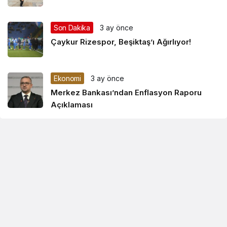
Son Dakika
3 ay önce
Çaykur Rizespor, Beşiktaş’ı Ağırlıyor!
Ekonomi
3 ay önce
Merkez Bankası’ndan Enflasyon Raporu
Açıklaması