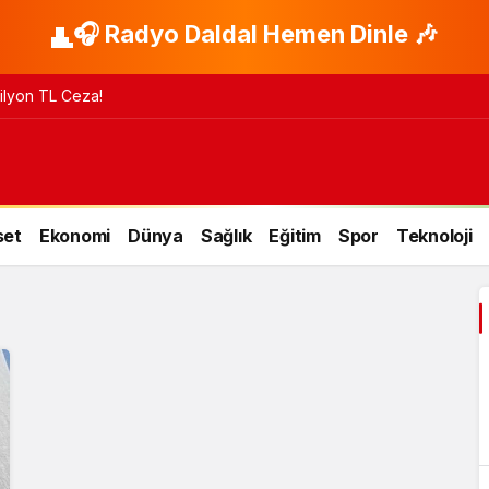
🎧 Radyo Daldal Hemen Dinle 🎶
 Milyon TL Ceza!
set
Ekonomi
Dünya
Sağlık
Eğitim
Spor
Teknoloji