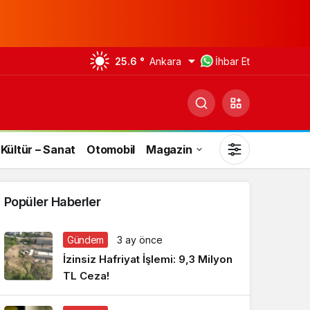
25.6 °
Ankara
İhbar Et
Kültür – Sanat
Otomobil
Magazin
Popüler Haberler
Gündem
3 ay önce
Gündüz Modu
İzinsiz Hafriyat İşlemi: 9,3 Milyon
Gündüz modunu seçin.
TL Ceza!