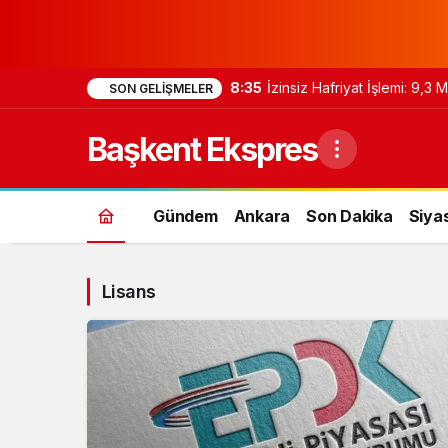
8:35
İzinsiz Hafriyat İşlemi: 9,3
SON GELIŞMELER
Başkent Ekspres
Gündem
Ankara
Son Dakika
Siya
Lisans